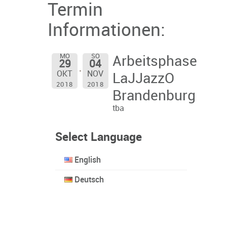
Termin
Informationen:
MO
SO
Arbeitsphase
29
04
OKT
NOV
LaJJazzO
2018
2018
Brandenburg
tba
Select Language
English
Deutsch