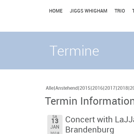
HOME
JIGGS WHIGHAM
TRIO
Termine
Alle
Anstehend
2015
2016
2017
2018
2
Termin Informatio
SA
Concert with LaJ
13
JAN
Brandenburg
2018