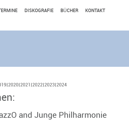
TERMINE
DISKOGRAFIE
BÜCHER
KONTAKT
019
2020
2021
2022
2023
2024
nen:
JazzO and Junge Philharmonie