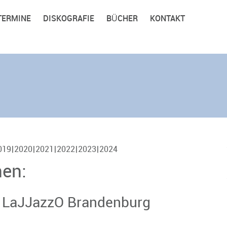
TERMINE
DISKOGRAFIE
BÜCHER
KONTAKT
019
2020
2021
2022
2023
2024
nen:
 LaJJazzO Brandenburg