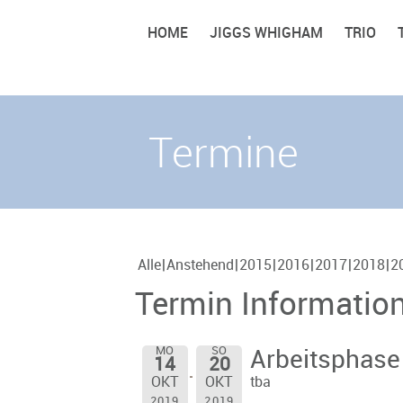
HOME
JIGGS WHIGHAM
TRIO
Termine
Alle
Anstehend
2015
2016
2017
2018
2
Termin Informatio
MO
SO
Arbeitsphase
14
20
tba
OKT
OKT
2019
2019