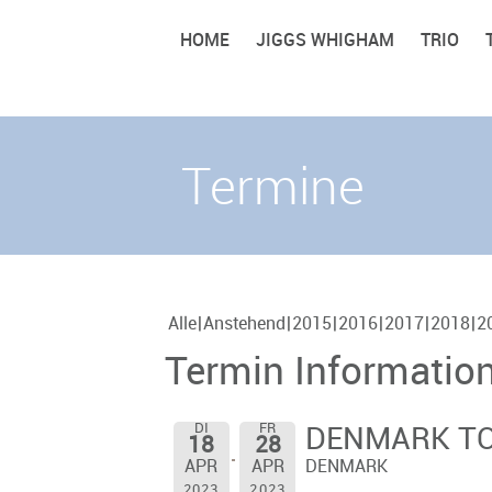
HOME
JIGGS WHIGHAM
TRIO
Termine
Alle
Anstehend
2015
2016
2017
2018
2
Termin Informatio
DI
FR
DENMARK TOU
18
28
DENMARK
APR
APR
2023
2023