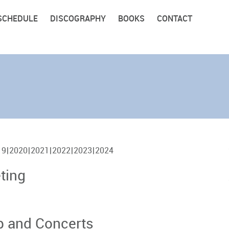
SCHEDULE
DISCOGRAPHY
BOOKS
CONTACT
19
2020
2021
2022
2023
2024
ting
 and Concerts