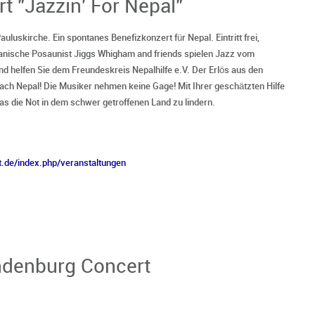
t "Jazzin' For Nepal"
auluskirche. Ein spontanes Benefizkonzert für Nepal. Eintritt frei,
anische Posaunist Jiggs Whigham and friends spielen Jazz vom
und helfen Sie dem Freundeskreis Nepalhilfe e.V. Der Erlös aus den
ach Nepal! Die Musiker nehmen keine Gage! Mit Ihrer geschätzten Hilfe
s die Not in dem schwer getroffenen Land zu lindern.
t.de/index.php/veranstaltungen
ndenburg Concert