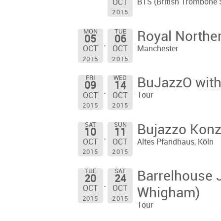
BTS (British Trombone 
OCT
2015
MON
TUE
Royal Norther
05
06
Manchester
OCT
OCT
2015
2015
FRI
WED
BuJazzO with
09
14
Tour
OCT
OCT
2015
2015
SAT
SUN
Bujazzo Konz
10
11
Altes Pfandhaus, Köln
OCT
OCT
2015
2015
TUE
SAT
Barrelhouse J
20
24
OCT
OCT
Whigham)
2015
2015
Tour