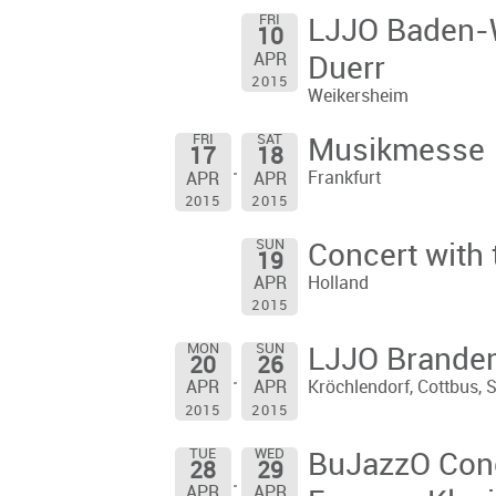
FRI
LJJO Baden-W
10
APR
Duerr
2015
Weikersheim
FRI
SAT
Musikmesse
17
18
Frankfurt
APR
APR
2015
2015
SUN
Concert with 
19
Holland
APR
2015
MON
SUN
LJJO Branden
20
26
Kröchlendorf, Cottbus, 
APR
APR
2015
2015
TUE
WED
BuJazzO Conc
28
29
APR
APR