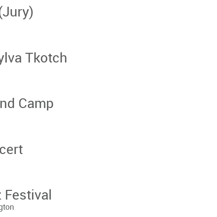
(Jury)
ylva Tkotch
and Camp
cert
 Festival
gton