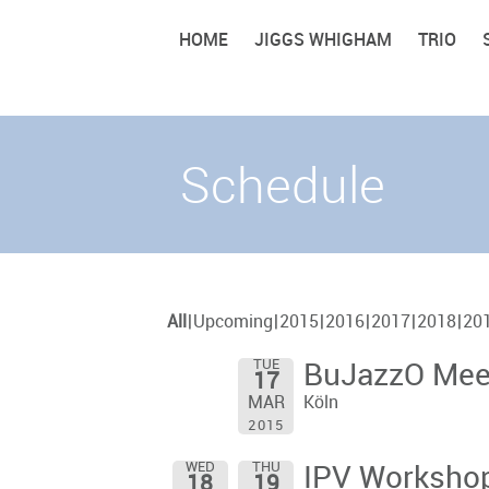
HOME
JIGGS WHIGHAM
TRIO
Schedule
All
Upcoming
2015
2016
2017
2018
20
TUE
BuJazzO Mee
17
Köln
MAR
2015
WED
THU
IPV Workshop
18
19