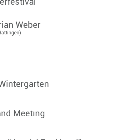
erfestival
rian Weber
Hattingen)
Wintergarten
and Meeting